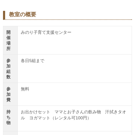
教室の概要
開
みのり子育て支援センター
催
場
所
参
各日5組まで
加
組
数
参
無料
加
費
持
お出かけセット ママとお子さんの飲み物 汗拭きタオ
ち
ル ヨガマット（レンタル可100円）
物