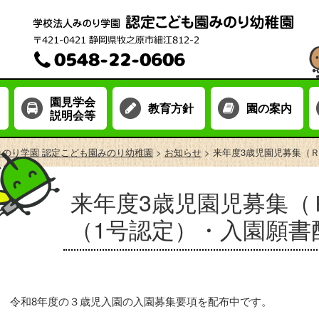
園見学会
教育方針
園の案内
説明会等
みのり学園 認定こども園みのり幼稚園
>
お知らせ
> 来年度3歳児園児募集（
来年度3歳児園児募集（
（1号認定）・入園願書
令和8年度の３歳児入園の入園募集要項を配布中です。