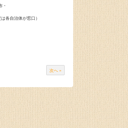
布・
認定は各自治体が窓口）
次へ »