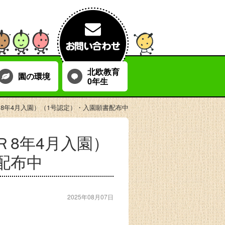
北欧教育
園の環境
0年生
Ｒ8年4月入園）（1号認定）・入園願書配布中
Ｒ8年4月入園）
配布中
2025年08月07日